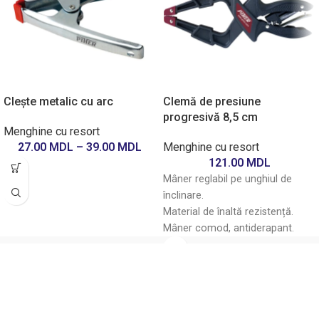
Clește metalic cu arc
Clemă de presiune
progresivă 8,5 cm
Menghine cu resort
27.00
MDL
–
39.00
MDL
Menghine cu resort
121.00
MDL
Mâner reglabil pe unghiul de
înclinare.
Material de înaltă rezistență.
Mâner comod, antiderapant.
Eliberarea presiunii cu un singur
deget.