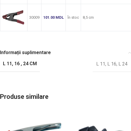
30009
101.00
MDL
În stoc
8,5 cm
Informații suplimentare
L 11, 16 , 24 CM
L 11
,
L 16
,
L 24
Produse similare