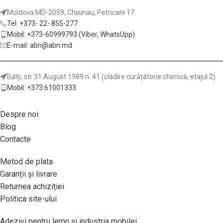
Moldova MD-2059, Chisinau, Petricani 17.
Tel: +373- 22- 855-277
Mobil: +373-60999793 (Viber, WhatsUpp)
E-mail: abn@abn.md
Bălți, str 31 August 1989 n. 41 (clădire curățătorie chimică, etajul 2)
Mobil: +373 61001333
Despre noi
Blog
Contacte
Metod de plata
Garanții și livrare
Returnea achiziției
Politica site-ului
Adezivi pentru lemn și industria mobilei