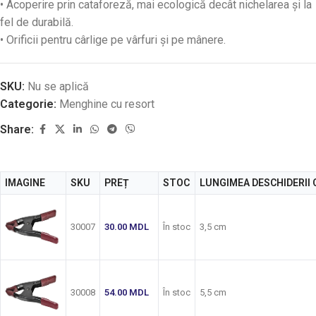
• Acoperire prin cataforeză, mai ecologică decât nichelarea și la
fel de durabilă.
• Orificii pentru cârlige pe vârfuri și pe mânere.
SKU:
Nu se aplică
Categorie:
Menghine cu resort
Share:
IMAGINE
SKU
PREȚ
STOC
LUNGIMEA DESCHIDERII 
30007
30.00
MDL
În stoc
3,5 cm
30008
54.00
MDL
În stoc
5,5 cm