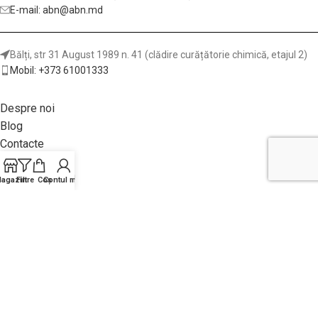
E-mail: abn@abn.md
Bălți, str 31 August 1989 n. 41 (clădire curățătorie chimică, etajul 2)
Mobil: +373 61001333
Despre noi
Blog
Contacte
Metod de plata
agazin
Filtre
Coș
Contul meu
Garanții și livrare
Returnea achiziției
Politica site-ului
Adezivi pentru lemn și industria mobilei
Elemente decorative din lemn
Instrumente lemn și metal
Masini pentru prelucrarea lemnului si producerea mobilei