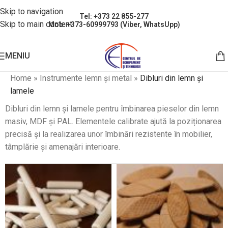
Skip to navigation
Tel: +373 22 855-277
Skip to main content
Mob: +373-60999793 (Viber, WhatsUpp)
MENIU
Home
»
Instrumente lemn și metal
»
Dibluri din lemn și
lamele
Dibluri din lemn și lamele pentru îmbinarea pieselor din lemn
masiv, MDF și PAL. Elementele calibrate ajută la poziționarea
precisă și la realizarea unor îmbinări rezistente în mobilier,
tâmplărie și amenajări interioare.