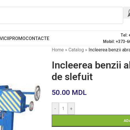
Tel:
VICII
PROMO
CONTACTE
Mobil: +373-6
Home
»
Catalog
»
Incleerea benzii abr
Incleerea benzii 
de slefuit
50.00
MDL
-
+
AD