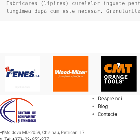
Fabricarea (lipirea) curelelor înguste pent
lungimea după cum este necesar. Granularit
Despre noi
Blog
Contacte
Moldova MD-2059, Chisinau, Petricani 17.
Tel: +373- 22- 855-277