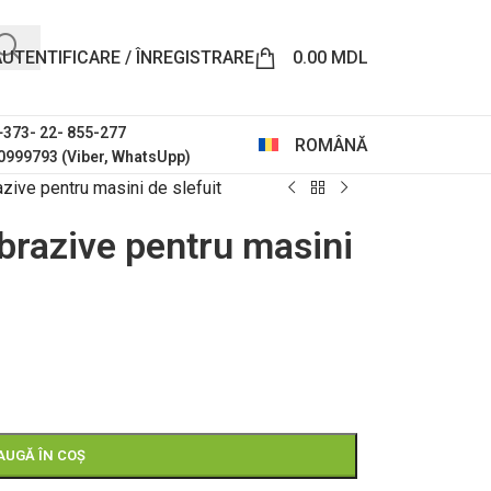
AUTENTIFICARE / ÎNREGISTRARE
0.00
MDL
 +373- 22- 855-277
ROMÂNĂ
0999793 (Viber, WhatsUpp)
azive pentru masini de slefuit
abrazive pentru masini
AUGĂ ÎN COȘ