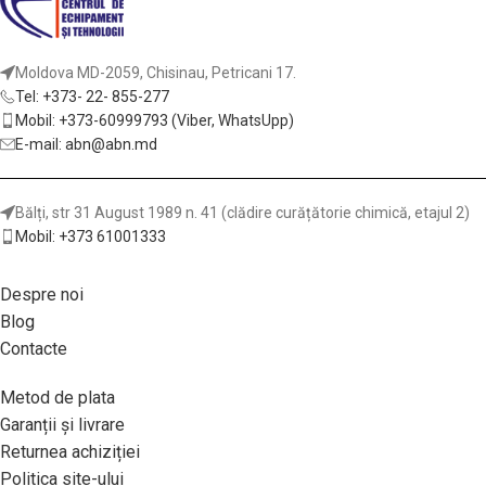
Moldova MD-2059, Chisinau, Petricani 17.
Tel: +373- 22- 855-277
Mobil: +373-60999793 (Viber, WhatsUpp)
E-mail: abn@abn.md
Bălți, str 31 August 1989 n. 41 (clădire curățătorie chimică, etajul 2)
Mobil: +373 61001333
Despre noi
Blog
Contacte
Metod de plata
Garanții și livrare
Returnea achiziției
Politica site-ului