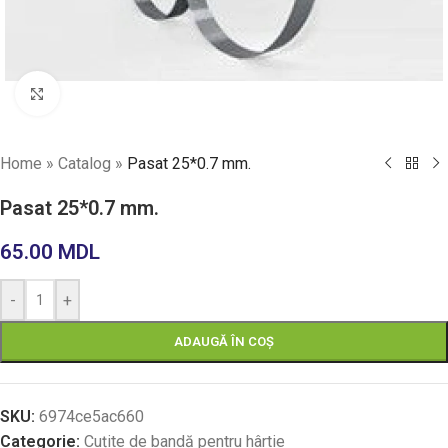
Faceți click pentru a mări
Home
»
Catalog
»
Pasat 25*0.7 mm.
Pasat 25*0.7 mm.
65.00
MDL
-
+
ADAUGĂ ÎN COȘ
SKU:
6974ce5ac660
Categorie:
Cuțite de bandă pentru hârtie